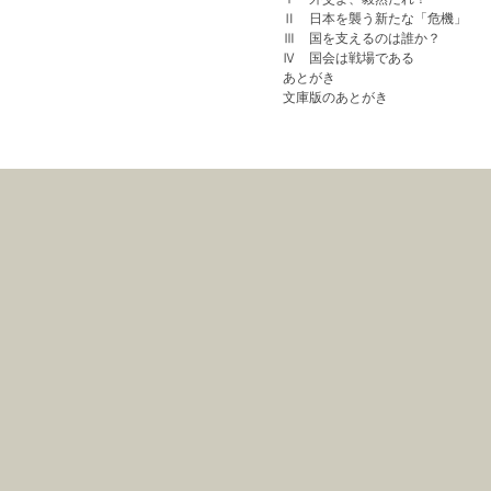
Ⅱ 日本を襲う新たな「危機」
Ⅲ 国を支えるのは誰か？
Ⅳ 国会は戦場である
あとがき
文庫版のあとがき