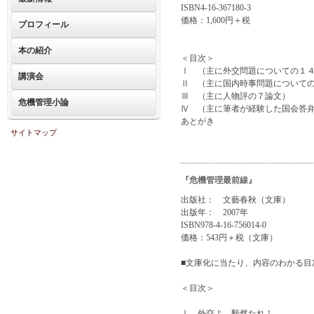
ISBN4-16-367180-3
価格：1,600円＋税
プロフィール
本の紹介
＜目次＞
Ⅰ （主に外交問題についての１
講演会
Ⅱ （主に国内時事問題について
Ⅲ （主に人物評の７論文）
危機管理小論
Ⅳ （主に筆者が経験した国会答
あとがき
サイトマップ
『危機管理最前線』
出版社： 文藝春秋（文庫）
出版年： 2007年
ISBN978-4-16-756014-0
価格：543円＋税（文庫）
■文庫化に当たり、内容のわかる目
＜目次＞
Ⅰ 外交よ、毅然たれ！